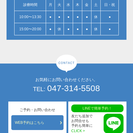
診療時間
月
火
水
木
金
土
日・祝
10:00〜13:30
●
●
●
●
●
休
●
15:00〜20:00
●
休
●
●
●
休
●
お気軽にお問い合わせください。
047-314-5508
TEL:
LINEで簡単予約！
ご予約・お問い合わせ
友だち追加で
お問合せも
WEB予約はこちら
予約も簡単に
CLICK >