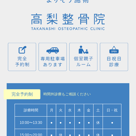
完全予約制
時間外診療もご相談ください
診療時間
月
火
水
木
金
土
日・祝
10:00〜13:30
●
●
●
●
●
休
●
15:00〜20:00
●
休
●
●
●
休
●