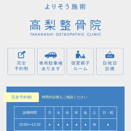
完全予約制
時間外診療もご相談ください
診療時間
月
火
水
木
金
土
日・祝
10:00〜13:30
●
●
●
●
●
休
●