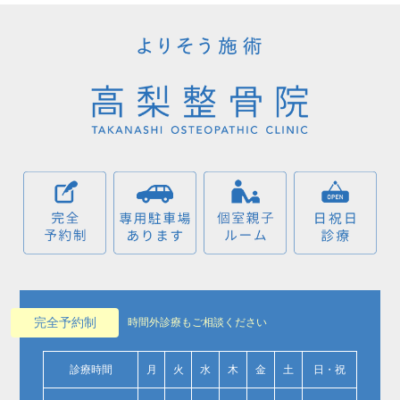
完全予約制
時間外診療もご相談ください
診療時間
月
火
水
木
金
土
日・祝