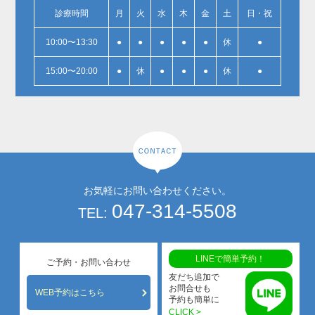
診療時間
月
火
水
木
金
土
日・祝
10:00〜13:30
●
●
●
●
●
休
●
15:00〜20:00
●
休
●
●
●
休
●
お気軽にお問い合わせください。
047-314-5508
TEL:
LINEで簡単予約！
ご予約・お問い合わせ
友だち追加で
お問合せも
WEB予約はこちら
予約も簡単に
CLICK >