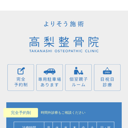
完全予約制
時間外診療もご相談ください
診療時間
月
火
水
木
金
土
日・祝