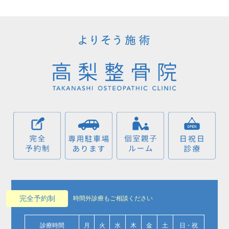
完全予約制
時間外診療もご相談ください
診療時間
月
火
水
木
金
土
日・祝