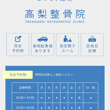
完全予約制
時間外診療もご相談ください
診療時間
月
火
水
木
金
土
日・祝
10:00〜13:30
●
●
●
●
●
休
●
15:00〜20:00
●
休
●
●
●
休
●