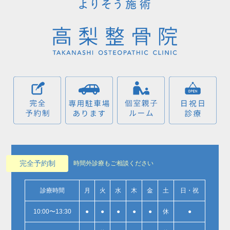
完全予約制
時間外診療もご相談ください
診療時間
月
火
水
木
金
土
日・祝
10:00〜13:30
●
●
●
●
●
休
●