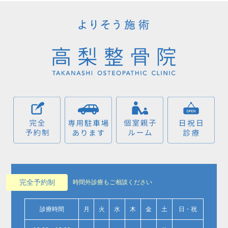
完全予約制
時間外診療もご相談ください
診療時間
月
火
水
木
金
土
日・祝