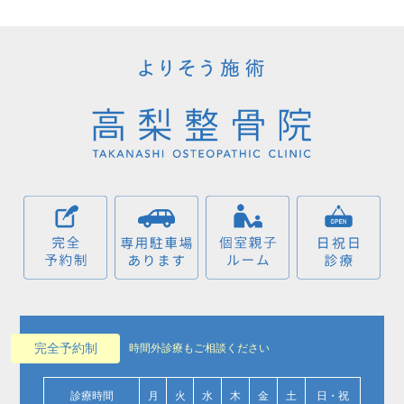
完全予約制
時間外診療もご相談ください
診療時間
月
火
水
木
金
土
日・祝