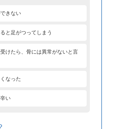
ができない
すると足がつってしまう
を受けたら、骨には異常がないと言
くくなった
が辛い
？