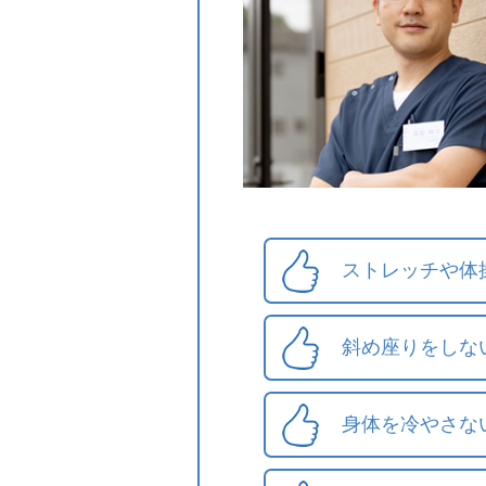
ストレッチや体
斜め座りをしな
身体を冷やさな